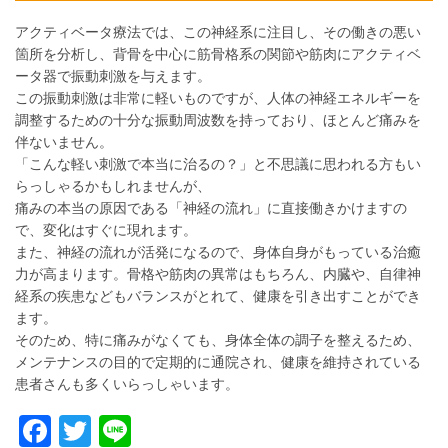
アクティベータ療法では、この神経系に注目し、その働きの悪い
箇所を分析し、背骨を中心に筋骨格系の関節や筋肉にアクティベ
ータ器で振動刺激を与えます。
この振動刺激は非常に軽いものですが、人体の神経エネルギーを
調整するための十分な振動周波数を持っており、ほとんど痛みを
伴ないません。
「こんな軽い刺激で本当に治るの？」と不思議に思われる方もい
らっしゃるかもしれませんが、
痛みの本当の原因である「神経の流れ」に直接働きかけますの
で、変化はすぐに現れます。
また、神経の流れが活発になるので、身体自身がもっている治癒
力が高まります。骨格や筋肉の異常はもちろん、内臓や、自律神
経系の疾患などもバランスがとれて、健康を引き出すことができ
ます。
そのため、特に痛みがなくても、身体全体の調子を整えるため、
メンテナンスの目的で定期的に通院され、健康を維持されている
患者さんも多くいらっしゃいます。
Facebook
Twitter
Line