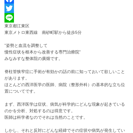
Facebook
Twitter
東京都江東区
Line
東京メトロ東西線 南砂町駅から徒歩5分
”姿勢と血流を調整して
慢性症状を根本から改善する専門治療院”
みなみすな整体院の廣畑です。
脊柱管狭窄症に手術が有効かの話の前に知っておいて欲しいこと
があります。
ほとんどの西洋医学の医師、病院（整形外科）の基本的な立ち位
置についてです。
まず、西洋医学は症状、病気が科学的にどんな現象が起きている
のかを分析、対処するのは得意です。
医師は科学者なのでそれは当然のことです。
しかし、それと反対にどんな経緯でその症状や病気が発生してい