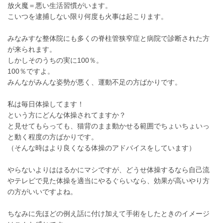
放火魔＝悪い生活習慣がいます。
こいつを逮捕しない限り何度も火事は起こります。
みなみすな整体院にも多くの脊柱管狭窄症と病院で診断された方
が来られます。
しかしそのうちの実に100％。
100％ですよ。
みんながみんな姿勢が悪く、運動不足の方ばかりです。
私は毎日体操してます！
という方にどんな体操されてますか？
と見せてもらっても、猫背のまま動かせる範囲でちょいちょいっ
と動く程度の方ばかりです。
（そんな時はより良くなる体操のアドバイスをしています）
やらないよりははるかにマシですが、どうせ体操するなら自己流
やテレビで見た体操を適当にやるぐらいなら、効果が高いやり方
の方がいいですよね。
ちなみに先ほどの例え話に付け加えて手術をしたときのイメージ