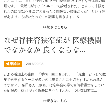
こんにちは。 重症で慢性の症状専門整体院 みなみすな整体院の廣
畑です。 最近 ”病院で「ヘルニアで診断された」と言って来院さ
れたのに 実はヘルニアとまったく関係ない腰痛だった” という件
があまりにも続いたのでこの記事を書きます。 &...
>>続きはこちら
なぜ脊柱管狭窄症が 医療機関
でなかなか 良くならな...
健康雑学
2018/09/03
とある看護士の告白 「手術一回二百万円」 「先生、どうして数
年で再発するケースが多いのに患者さんに手術をすすめられるん
ですか？」 柴田さん（仮名）は忘年会の席で当時看護士をしてい
た病院の、執刀も行う院長にそうたずねた。 つい数日前に...
>>続きはこちら